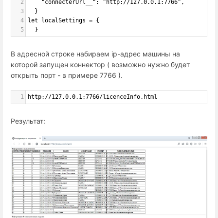
2
    "connecterUrl__": "http://127.0.0.1:7766",
3
  }
4
let localSettings = {
5
  }
В адресной строке набираем ip-адрес машины на
которой запущен коннектор ( возможно нужно будет
открыть порт - в примере 7766 ).
1
http://127.0.0.1:7766/licenceInfo.html
Результат: