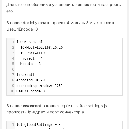
Для этого необходимо установить коннектор и настроить
его.
В connector.ini указать проект 4 модуль 3 и установить
UseUrlEncode=0
1
[LOCK.SERVER]
2
  TCPHost=192.168.10.10
3
  TCPPort=1119
4
  Project = 4
5
  Module = 3
6
7
[charset]
8
encoding=UTF-8
9
dbencoding=windows-1251
10
UseUrlEncode=0
В папке
wwwroot
в коннектор'е в файле settings.js
прописать ip-адрес и порт коннектор'а
1
let globalSettings = {