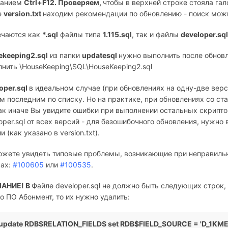
танием
Ctrl+F12. Проверяем,
чтобы в верхней строке стояла гал
е
version.txt
находим рекомендации по обновлению - поиск мож
ечаются как
*.sql
файлы типа
1.115.sql
, так и файлы
developer.sq
ekeeping2.sql
из папки
updatesql
нужно выполнить после обновл
нить \HouseKeeping\SQL\HouseKeeping2.sql
oper.sql
в идеальном случае (при обновлениях на одну-две верс
 последним по списку. Но на практике, при обновлениях со ста
ак иначе Вы увидите ошибки при выполнении остальных скрипто
oper.sql от всех версий - для безошибочного обновления, нужн
и (как указано в version.txt).
жете увидеть типовые проблемы, возникающие при неправильн
чах:
#
100605
или
#100535
.
АНИЕ! В
Файле developer.sql не должно быть следующих строк, 
о ПО Абонмент, то их нужно удалить:
update RDB$RELATION_FIELDS set RDB$FIELD_SOURCE = 'D_1KME