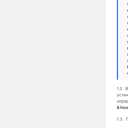
1.2 
уста
опре
&
hou
1.3 П