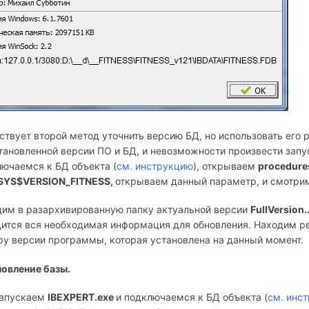
твует второй метод уточнить версию БД, но использовать его 
тановленной версии ПО и БД, и невозможности произвести зап
ючаемся к БД объекта (
см. инструкцию
), открываем
procedure
SYS$
VERSION_
FITNESS,
открываем данный параметр, и смотри
дим в разархивированную папку актуальной версии
FullVersion
ится вся необходимая информация для обновления. Находим р
у версии программы, которая установлена на данный момент.
овление базы.
Запускаем
IBEXPERT.
exe
и подключаемся к БД объекта (
см. инс