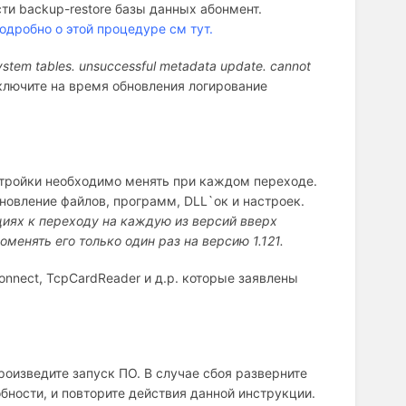
ти backup-restore базы данных абонмент.
одробно о этой процедуре см тут.
 system tables. unsuccessful metadata update. cannot
тключите на время обновления логирование
стройки необходимо менять при каждом переходе.
новление файлов, программ, DLL`ок и настроек.
ациях к переходу на каждую из версий вверх
менять его только один раз на версию 1.121.
onnect, TcpCardReader и д.р. которые заявлены
роизведите запуск ПО. В случае сбоя разверните
ности, и повторите действия данной инструкции.