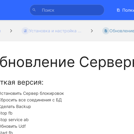
Полк
и
Установка и настройка ...
Обновление
бновление Сервер
ткая версия:
Остановить Сервер блокировок
Сбросить все соединения с БД
Сделать Backup
top fb
top service ab
Обновить Udf
tart fb