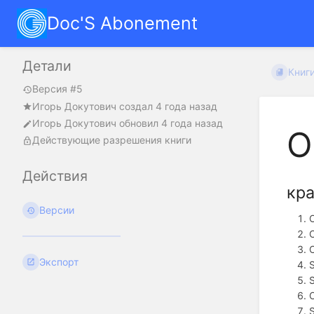
Doc'S Abonement
Детали
Книг
Версия #5
Игорь Докутович
создал
4 года назад
Игорь Докутович
обновил
4 года назад
О
Действующие разрешения книги
Действия
кра
Версии
Экспорт
S
S
S