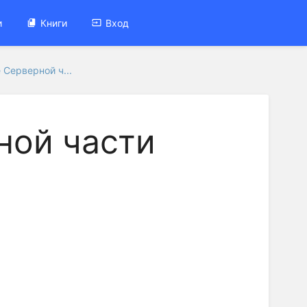
и
Книги
Вход
 Серверной ч...
ной части