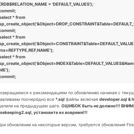
(RDB$RELATION_NAME = 'DEFAULT_VALUES');
commit;
select * from
sp_create_object('&Object=DROP_CONSTRAINT&Table=DEFAUL
commit;
select * from
sp_create_object('&Object=CONSTRAINT&Table=DEFAULT_VAL
ms=REFTYPE,REF,NAME');
select * from
sp_create_object('&Object=INDEX&Table=DEFAULT_VALUES&N
ME');
commit;
Возвращаемся к рекомендациям по обновлению начиная с теку
навливаем поочерёдно все
*.sql
файлы включая
developer.sql &
делили на предыдущем шаге.
ОШИБОК быть не должно!!! ВНИМ
sekeeping2.
sql, установите их вовремя!!!
ри обновлении на некоторые версии, требуются обновления Fire