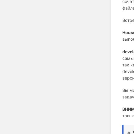
соче
файл
Встр
Hous
выпол
devel
самым
так к
devel
верси
Вы мо
зада
ВНИМ
тольк