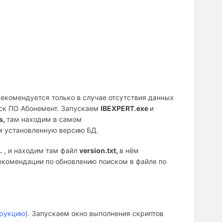
рекомендуется только в случае отсутствия данных
уск ПО Абонемент. Запускаем
IBEXPERT.
exe
и
s,
там находим в самом
м установленную версию БД.
…
, и находим там файл
version.
txt,
в нём
екомендации по обновлению поиском в файле по
трукцию
). Запускаем окно выполнения скриптов