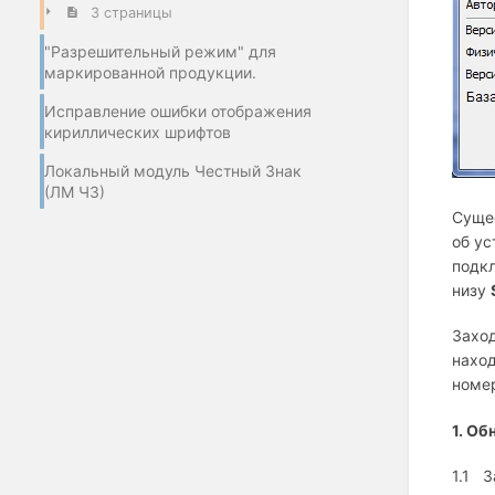
3 страницы
"Разрешительный режим" для
маркированной продукции.
Исправление ошибки отображения
кириллических шрифтов
Локальный модуль Честный Знак
(ЛМ ЧЗ)
Сущес
об ус
подкл
низу
Захо
наход
номер
1.
Обн
1.1 