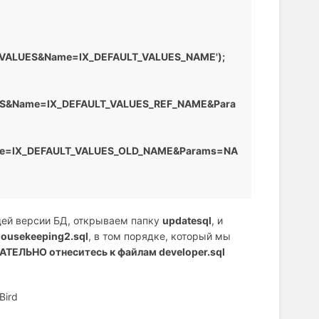
T_VALUES&Name=IX_DEFAULT_VALUES_NAME');
UES&Name=IX_DEFAULT_VALUES_REF_NAME&Para
ame=IX_DEFAULT_VALUES_OLD_NAME&Params=NA
щей версии БД, открываем папку
updatesql
, и
 housekeeping2.sql
, в том порядке, который мы
АТЕЛЬНО отнеситесь к файлам
developer.
sql
Bird