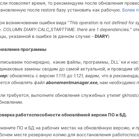
Если позволяет время, то рекомендуем после обновления провес
ановленную после restore базу установить как рабочую.
Более п
При возникновении ошибки вида "
This operation is not defined for
e. COLUMN DIARY.CALC_STARTTIME. there are 1 dependencies.
" о
цы, указанной в ошибке (в данном случае -
DIARY
)
новление программы
ыписываем поочередно, какие файлы, программы, DLL`ки и на
динаковые замены сводим до самой актуальной, и проводим об
мер:
обновляясь с версии 1.115 до 1.121, видим, что в рекоменд
ется обновлять файл
abonementmanager.
exe,
нам необходимо по
сли требуется, выполните обновления служебных утилит gkhostc
бновлении.
роверка работоспособности обновлённой версии ПО и БД.
амените ПО и БД на рабочих местах на обновлённую версию, и п
бочем месте резервную копию для восстановления работоспособ