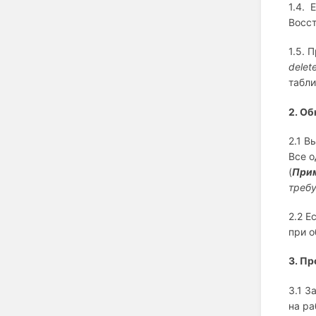
1.4. 
Восст
1.5. 
delet
табли
2.
Об
2.1 В
Все о
(
При
требу
2.2 Е
при о
3. П
3.1 З
на ра