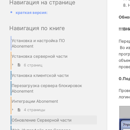
Навигация на странице
краткая версия:
Обно
Навигация по книге
!!!В
Установка и настройка ПО
Перед
Abonement
Во из
прог
Установка серверной части
объек
6 страниц
прове
Установка клиентской части
0.По
Перезагрузка сервера блокировок
Прове
Abonement
логин
Интеграции Abonement
4 страницы
Обновление Серверной части